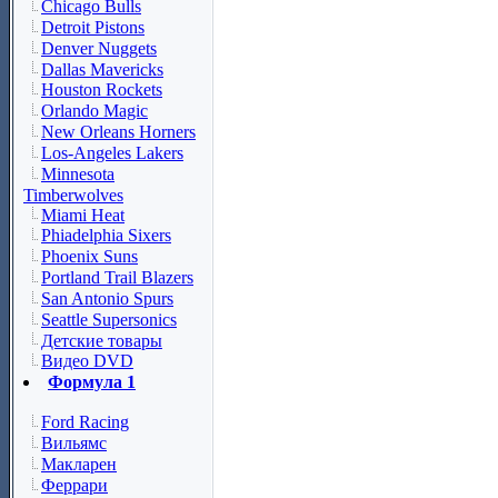
Chicago Bulls
Detroit Pistons
Denver Nuggets
Dallas Mavericks
Houston Rockets
Orlando Magic
New Orleans Horners
Los-Angeles Lakers
Minnesota
Timberwolves
Miami Heat
Phiadelphia Sixers
Phoenix Suns
Portland Trail Blazers
San Antonio Spurs
Seattle Supersonics
Детские товары
Видео DVD
Формула 1
Ford Racing
Вильямс
Макларен
Феррари