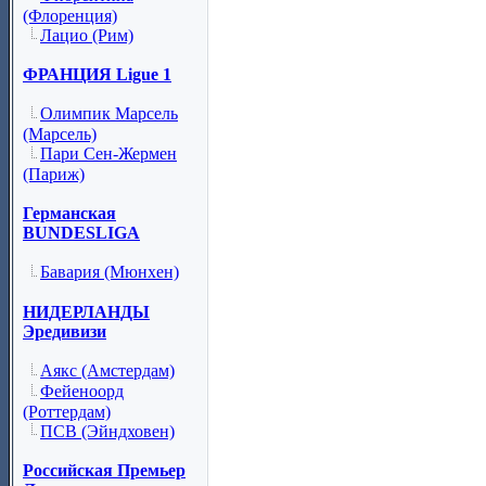
(Флоренция)
Лацио (Рим)
ФРАНЦИЯ Ligue 1
Олимпик Марсель
(Марсель)
Пари Сен-Жермен
(Париж)
Германская
BUNDESLIGA
Бавария (Мюнхен)
НИДЕРЛАНДЫ
Эредивизи
Аякс (Амстердам)
Фейеноорд
(Роттердам)
ПСВ (Эйндховен)
Российская Премьер