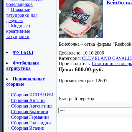
Бейсболка
болельщиков
Пляжные
татуировки для
девушек
Модные и
креативные
татуировки
Бейсболка – сетка
фирмы “
Reebook
ФУТБОЛ
Добавлено: 10.10.2006
Категория:
CLEVELAND CAVALI
Футбольная
Производитель:
Спортивные товары
атрибутика
Цена:
600.00 руб.
Национальные
Просмотрено раз: 12607
сборные
Сборная ИСПАНИИ
Быстрый переход
Сборная Англии
Сборная Аргентины
Сборная Бразилии
Сборная Германии
Сборная Голландии
Сборная Италии