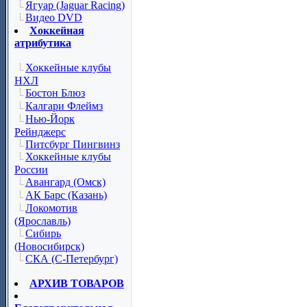
Ягуар (Jaguar Racing)
Видео DVD
Хоккейная
атрибутика
Хоккейные клубы
НХЛ
Бостон Блюз
Калгари Флеймз
Нью-Йорк
Рейнджерс
Питсбург Пингвинз
Хоккейные клубы
России
Авангард (Омск)
АК Барс (Казань)
Локомотив
(Ярославль)
Сибирь
(Новосибирск)
СКА (С-Петербург)
АРХИВ ТОВАРОВ