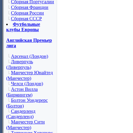
Сборная Португалии
Сборная Франции
Сборная России
Сборная СССР
Футбольные
клубы Европы
Английская Премьер
лига
Арсенал (Лондон)
Ливерпуль
(Ливерпуль)
Манчестер Юнайтед
(Манчестер)
Челси (Лондон)
Астон Вилла
(Бирмингем)
Болтон Уондерерс
(Болтон)
Сандерленд
(Сандерленд)
Манчестер Сити
(Манчестер)
Тоттенхем Хотспурс