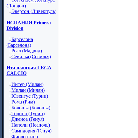
(Лондон)
Эвертон (Ливерпуль)
ИСПАНИЯ Primera
Division
Барселона
(Барселона)
Реал (Мадрид)
Севилья (Севилья)
Итальянская LEGA
CALCIO
Интер (Милан)
Милан (Милан)
Ювентус (Турин)
Рома (Рим)
Болонья (Болонья)
Торино (Турин)
Дженоа (Генуя)
Наполи (Неаполь)
Сампдория (Генуя)
Фиорентина