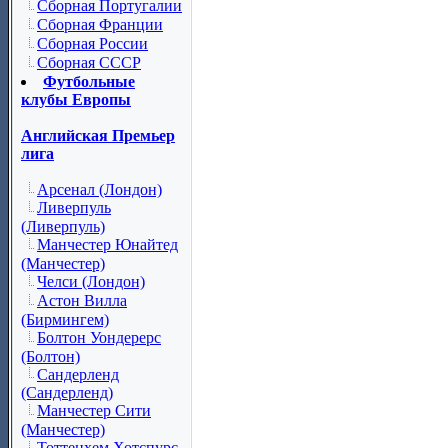
Сборная Португалии
Сборная Франции
Сборная России
Сборная СССР
Футбольные
клубы Европы
Английская Премьер
лига
Арсенал (Лондон)
Ливерпуль
(Ливерпуль)
Манчестер Юнайтед
(Манчестер)
Челси (Лондон)
Астон Вилла
(Бирмингем)
Болтон Уондерерс
(Болтон)
Сандерленд
(Сандерленд)
Манчестер Сити
(Манчестер)
Тоттенхем Хотспурс