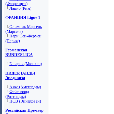
(Флоренция)
Лацио (Рим)
ФРАНЦИЯ Ligue 1
Олимпик Марсель
(Марсель)
Пари Сен-Жермен
(Париж)
Германская
BUNDESLIGA
Бавария (Мюнхен)
НИДЕРЛАНДЫ
Эредивизи
Аякс (Амстердам)
Фейеноорд
(Роттердам)
ПСВ (Эйндховен)
Российская Премьер