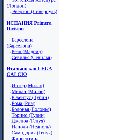
(Лондон)
Эвертон (Ливерпуль)
ИСПАНИЯ Primera
Division
Барселона
(Барселона)
Реал (Мадрид)
Севилья (Севилья)
Итальянская LEGA
CALCIO
Интер (Милан)
Милан (Милан)
Ювентус (Турин)
Рома (Рим)
Болонья (Болонья)
Торино (Турин)
Дженоа (Генуя)
Наполи (Неаполь)
Сампдория (Генуя)
Фиорентина