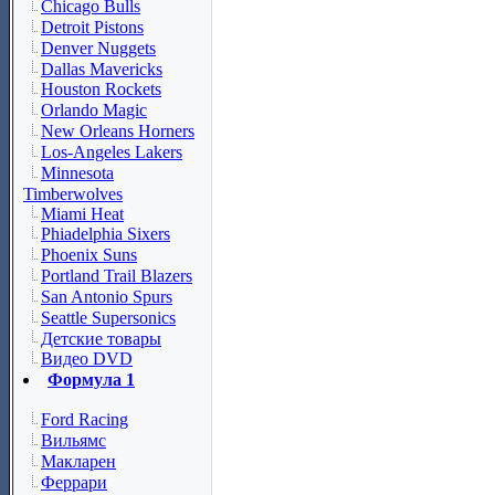
Chicago Bulls
Detroit Pistons
Denver Nuggets
Dallas Mavericks
Houston Rockets
Orlando Magic
New Orleans Horners
Los-Angeles Lakers
Minnesota
Timberwolves
Miami Heat
Phiadelphia Sixers
Phoenix Suns
Portland Trail Blazers
San Antonio Spurs
Seattle Supersonics
Детские товары
Видео DVD
Формула 1
Ford Racing
Вильямс
Макларен
Феррари