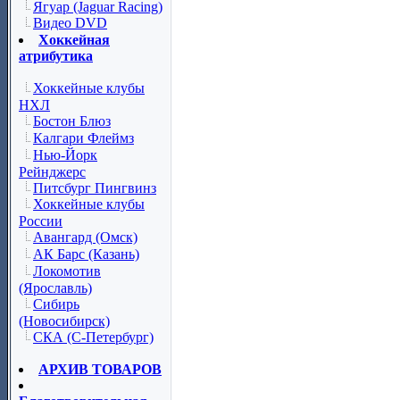
Ягуар (Jaguar Racing)
Видео DVD
Хоккейная
атрибутика
Хоккейные клубы
НХЛ
Бостон Блюз
Калгари Флеймз
Нью-Йорк
Рейнджерс
Питсбург Пингвинз
Хоккейные клубы
России
Авангард (Омск)
АК Барс (Казань)
Локомотив
(Ярославль)
Сибирь
(Новосибирск)
СКА (С-Петербург)
АРХИВ ТОВАРОВ