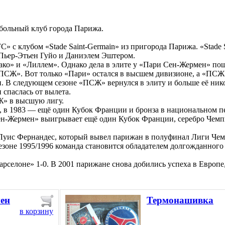
тбольный клуб города Парижа.
» с клубом «Stade Saint-Germain» из пригорода Парижа. «Stade S
 Пьер-Этьен Гуйо и Даниэлем Эштером.
» и «Лиллем». Однако дела в элите у «Пари Сен-Жермен» пошли 
ПСЖ». Вот только «Пари» остался в высшем дивизионе, а «ПСЖ»
. В следующем сезоне «ПСЖ» вернулся в элиту и больше её никог
 спаслась от вылета.
СЖ» в высшую лигу.
 в 1983 — ещё один Кубок Франции и бронза в национальном п
ен-Жермен» выигрывает ещё один Кубок Франции, серебро Чемпи
Луис Фернандес, который вывел парижан в полуфинал Лиги Чем
зоне 1995/1996 команда становится обладателем долгожданного 
рселоне» 1-0. В 2001 парижане снова добились успеха в Европе
ен
Термонашивка
в корзину