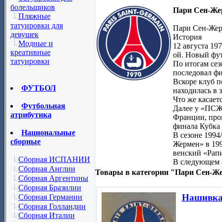
болельщиков
Пари Сен-Же
Пляжные
татуировки для
Пари Сен-Жерм
девушек
История
Модные и
12 августа 19
креативные
ой. Новый фут
татуировки
По итогам сез
последовал фи
Вскоре клуб п
ФУТБОЛ
находилась в 
Что же касает
Футбольная
Далее у «ПСЖ
атрибутика
Франции, пров
финала Кубка 
Национальные
В сезоне 199
сборные
Жермен» в 199
венский «Рапи
Сборная ИСПАНИИ
В следующем с
Сборная Англии
Товары в категории "Пари Сен-Ж
Сборная Аргентины
Сборная Бразилии
Нашивка
Сборная Германии
Сборная Голландии
Сборная Италии