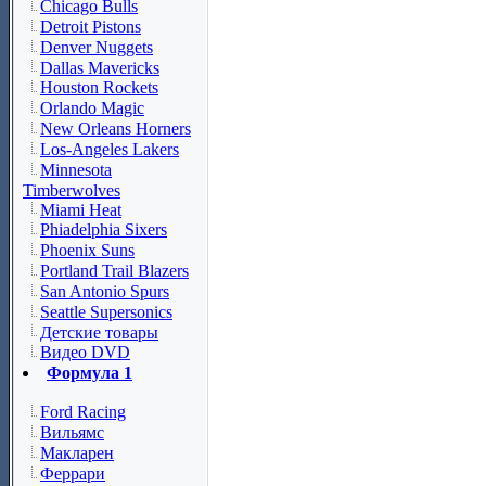
Chicago Bulls
Detroit Pistons
Denver Nuggets
Dallas Mavericks
Houston Rockets
Orlando Magic
New Orleans Horners
Los-Angeles Lakers
Minnesota
Timberwolves
Miami Heat
Phiadelphia Sixers
Phoenix Suns
Portland Trail Blazers
San Antonio Spurs
Seattle Supersonics
Детские товары
Видео DVD
Формула 1
Ford Racing
Вильямс
Макларен
Феррари