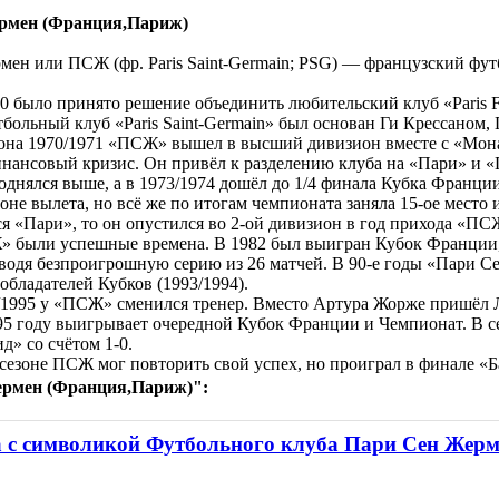
рмен (Франция,Париж)
ен или ПСЖ (фр. Paris Saint-Germain; PSG) — французский фу
70 было принято решение объединить любительский клуб «Paris FC
больный клуб «Paris Saint-Germain» был основан Ги Крессаном,
она 1970/1971 «ПСЖ» вышел в высший дивизион вместе с «Монако
нансовый кризис. Он привёл к разделению клуба на «Пари» и «
однялся выше, а в 1973/1974 дошёл до 1/4 финала Кубка Франции
зоне вылета, но всё же по итогам чемпионата заняла 15-ое место и
ся «Пари», то он опустился во 2-ой дивизион в год прихода «П
» были успешные времена. В 1982 был выигран Кубок Франции,
одя безпроигрошную серию из 26 матчей. В 90-е годы «Пари С
обладателей Кубков (1993/1994).
4/1995 у «ПСЖ» сменился тренер. Вместо Артура Жорже пришёл 
5 году выигрывает очередной Кубок Франции и Чемпионат. В се
д» со счётом 1-0.
езоне ПСЖ мог повторить свой успех, но проиграл в финале «Ба
ермен (Франция,Париж)":
 с символикой Футбольного клуба Пари Сен Жерм