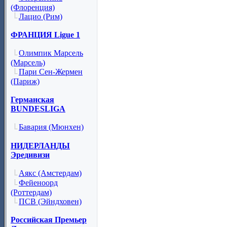
(Флоренция)
Лацио (Рим)
ФРАНЦИЯ Ligue 1
Олимпик Марсель
(Марсель)
Пари Сен-Жермен
(Париж)
Германская
BUNDESLIGA
Бавария (Мюнхен)
НИДЕРЛАНДЫ
Эредивизи
Аякс (Амстердам)
Фейеноорд
(Роттердам)
ПСВ (Эйндховен)
Российская Премьер