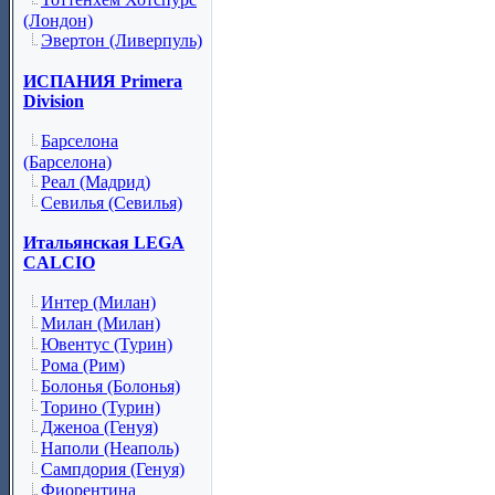
(Лондон)
Эвертон (Ливерпуль)
ИСПАНИЯ Primera
Division
Барселона
(Барселона)
Реал (Мадрид)
Севилья (Севилья)
Итальянская LEGA
CALCIO
Интер (Милан)
Милан (Милан)
Ювентус (Турин)
Рома (Рим)
Болонья (Болонья)
Торино (Турин)
Дженоа (Генуя)
Наполи (Неаполь)
Сампдория (Генуя)
Фиорентина