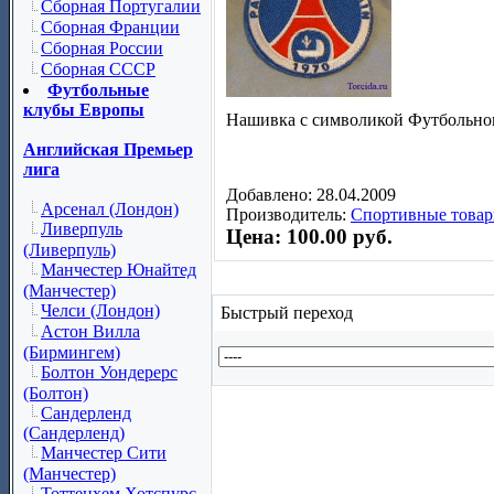
Сборная Португалии
Сборная Франции
Сборная России
Сборная СССР
Футбольные
клубы Европы
Нашивка с символикой Футбольно
Английская Премьер
лига
Добавлено: 28.04.2009
Арсенал (Лондон)
Производитель:
Спортивные товар
Ливерпуль
Цена: 100.00 руб.
(Ливерпуль)
Манчестер Юнайтед
(Манчестер)
Челси (Лондон)
Быстрый переход
Астон Вилла
(Бирмингем)
Болтон Уондерерс
(Болтон)
Сандерленд
(Сандерленд)
Манчестер Сити
(Манчестер)
Тоттенхем Хотспурс