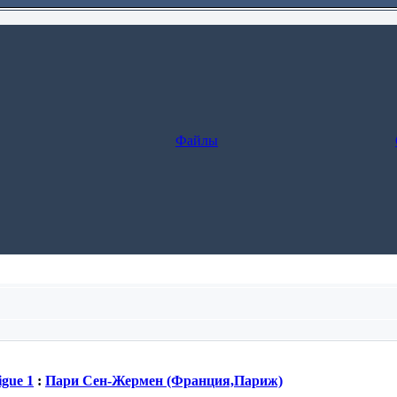
Файлы
леживание заказа.
gue 1
:
Пари Сен-Жермен (Франция,Париж)