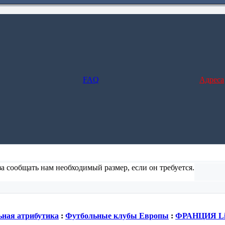
FAQ
Адреса
а сообщать нам необходимый размер, если он требуется.
ние и заполните форму), но в этом случае не предусмотрено отс
ная атрибутика
:
Футбольные клубы Европы
:
ФРАНЦИЯ Li