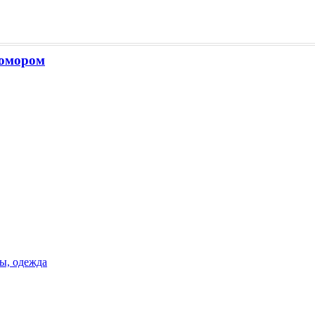
юмором
ы, одежда