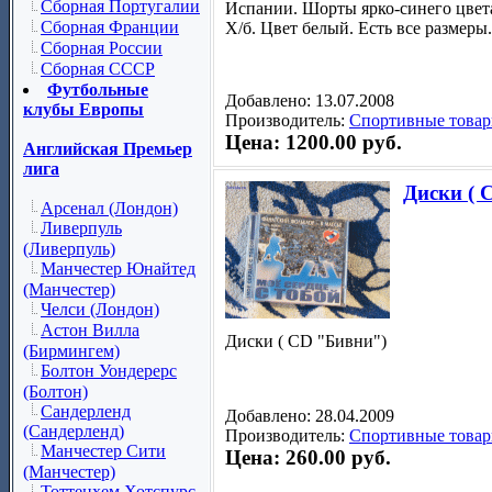
Сборная Португалии
Испании. Шорты ярко-синего цвет
Сборная Франции
Х/б. Цвет белый. Есть все размеры.
Сборная России
Сборная СССР
Футбольные
Добавлено: 13.07.2008
клубы Европы
Производитель:
Спортивные товар
Цена: 1200.00 руб.
Английская Премьер
лига
Диски ( 
Арсенал (Лондон)
Ливерпуль
(Ливерпуль)
Манчестер Юнайтед
(Манчестер)
Челси (Лондон)
Астон Вилла
Диски ( СD "Бивни")
(Бирмингем)
Болтон Уондерерс
(Болтон)
Сандерленд
Добавлено: 28.04.2009
(Сандерленд)
Производитель:
Спортивные товар
Манчестер Сити
Цена: 260.00 руб.
(Манчестер)
Тоттенхем Хотспурс