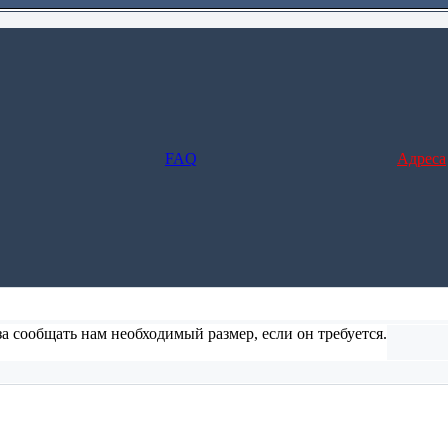
FAQ
Адреса
а сообщать нам необходимый размер, если он требуется.
ние и заполните форму), но в этом случае не предусмотрено отс