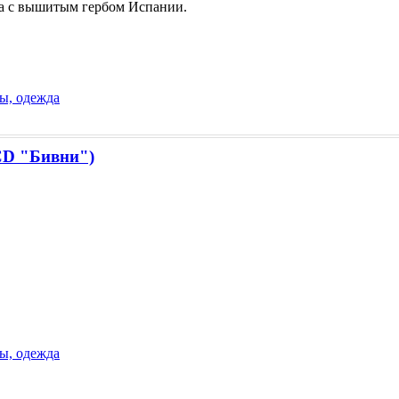
а с вышитым гербом Испании.
ы, одежда
СD "Бивни")
ы, одежда