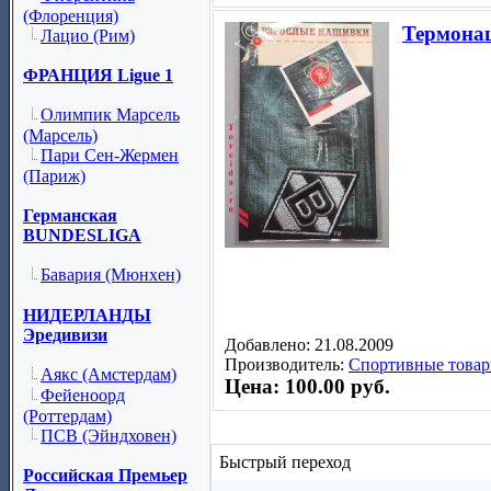
(Флоренция)
Термона
Лацио (Рим)
ФРАНЦИЯ Ligue 1
Олимпик Марсель
(Марсель)
Пари Сен-Жермен
(Париж)
Германская
BUNDESLIGA
Бавария (Мюнхен)
НИДЕРЛАНДЫ
Эредивизи
Добавлено: 21.08.2009
Производитель:
Спортивные товар
Аякс (Амстердам)
Цена: 100.00 руб.
Фейеноорд
(Роттердам)
ПСВ (Эйндховен)
Быстрый переход
Российская Премьер