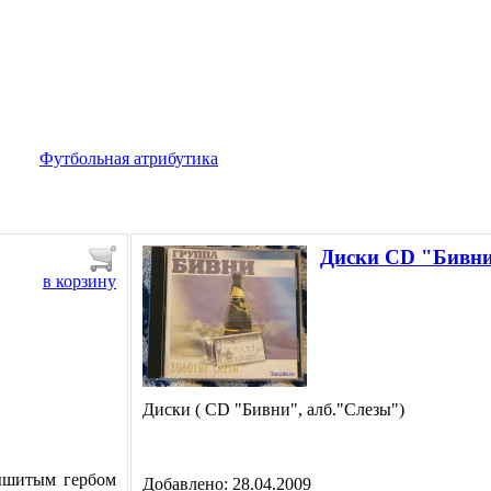
Футбольная атрибутика
Диски СD "Бивни
в корзину
Диски ( СD "Бивни", алб."Слезы")
вышитым гербом
Добавлено: 28.04.2009