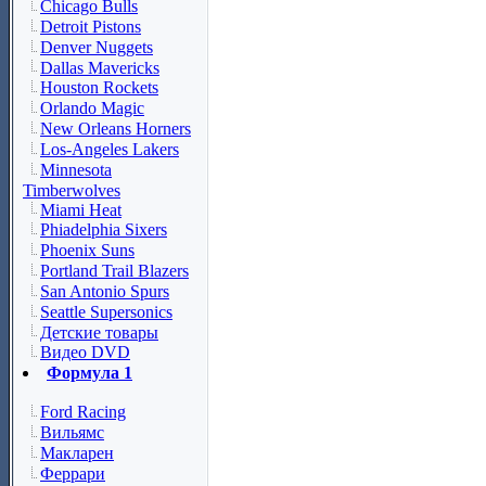
Chicago Bulls
Detroit Pistons
Denver Nuggets
Dallas Mavericks
Houston Rockets
Orlando Magic
New Orleans Horners
Los-Angeles Lakers
Minnesota
Timberwolves
Miami Heat
Phiadelphia Sixers
Phoenix Suns
Portland Trail Blazers
San Antonio Spurs
Seattle Supersonics
Детские товары
Видео DVD
Формула 1
Ford Racing
Вильямс
Макларен
Феррари