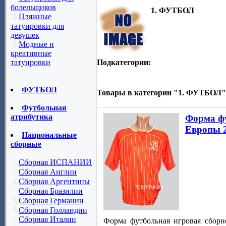
болельщиков
1. ФУТБОЛ
Пляжные
татуировки для
девушек
Модные и
креативные
Подкатегории:
татуировки
ФУТБОЛ
Товары в категории "1. ФУТБОЛ"
Футбольная
атрибутика
Форма фу
Европы 
Национальные
сборные
Сборная ИСПАНИИ
Сборная Англии
Сборная Аргентины
Сборная Бразилии
Сборная Германии
Сборная Голландии
Сборная Италии
Форма футбольная игровая сбор