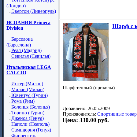
(Лондон)
Эвертон (Ливерпуль)
ИСПАНИЯ Primera
Шарф с 
Division
Барселона
(Барселона)
Реал (Мадрид)
Севилья (Севилья)
Итальянская LEGA
CALCIO
Интер (Милан)
Шарф теплый (приколы)
Милан (Милан)
Ювентус (Турин)
Рома (Рим)
Болонья (Болонья)
Добавлено: 26.05.2009
Торино (Турин)
Производитель:
Спортивные товар
Дженоа (Генуя)
Цена: 330.00 руб.
Наполи (Неаполь)
Сампдория (Генуя)
Фиорентина