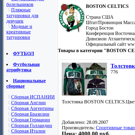
болельщиков
BOSTON CELTICS
Пляжные
татуировки для
Страна США
девушек
Штат/Провинция Масса
Модные и
Город Бостон
креативные
Конференция Восточна
татуировки
Дивизион Атлантическ
Официальный сайт www.
Товары в категории "BOSTON CE
ФУТБОЛ
Футбольная
Толстов
атрибутика
776
Национальные
сборные
Сборная ИСПАНИИ
Толстовка BOSTON CELTICS.Цвет 
Сборная Англии
Сборная Аргентины
Сборная Бразилии
Сборная Германии
Добавлено: 28.09.2007
Сборная Голландии
Производитель:
Спортивные товар
Сборная Италии
Цена: 4000.00 руб.