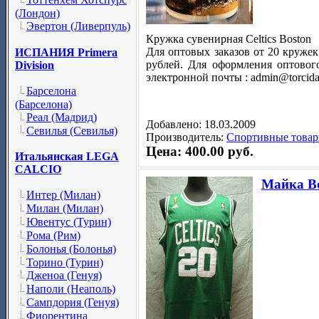
(Лондон)
Эвертон (Ливерпуль)
Кружка сувенирная Celtics Boston
Для оптовых заказов от 20 кружек
ИСПАНИЯ Primera
рублей. Для оформления оптового
Division
электронной почты : admin@torcida
Барселона
(Барселона)
Реал (Мадрид)
Добавлено: 18.03.2009
Севилья (Севилья)
Производитель:
Спортивные товар
Цена: 400.00 руб.
Итальянская LEGA
CALCIO
Майка Bos
Интер (Милан)
Милан (Милан)
Ювентус (Турин)
Рома (Рим)
Болонья (Болонья)
Торино (Турин)
Дженоа (Генуя)
Наполи (Неаполь)
Сампдория (Генуя)
Фиорентина