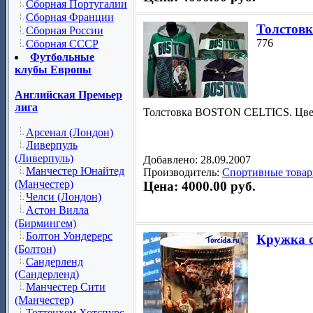
Сборная Португалии
Сборная Франции
Толстов
Сборная России
776
Сборная СССР
Футбольные
клубы Европы
Английская Премьер
лига
Толстовка BOSTON CELTICS. Цвет
Арсенал (Лондон)
Ливерпуль
(Ливерпуль)
Добавлено: 28.09.2007
Манчестер Юнайтед
Производитель:
Спортивные товар
(Манчестер)
Цена: 4000.00 руб.
Челси (Лондон)
Астон Вилла
(Бирмингем)
Болтон Уондерерс
Кружка с
(Болтон)
Сандерленд
(Сандерленд)
Манчестер Сити
(Манчестер)
Тоттенхем Хотспурс