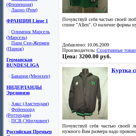
(Флоренция)
Лацио (Рим)
Почувствуй себя частью своей лю
ФРАНЦИЯ Ligue 1
спине "Allen". О наличие формы н
Олимпик Марсель
(Марсель)
Пари Сен-Жермен
Добавлено: 10.06.2009
(Париж)
Производитель:
Спортивные товар
Цена: 3200.00 руб.
Германская
BUNDESLIGA
Куртка с
Бавария (Мюнхен)
НИДЕРЛАНДЫ
Эредивизи
Аякс (Амстердам)
Фейеноорд
(Роттердам)
ПСВ (Эйндховен)
Почувствуй себя частью своей 
нужного Вам размера надо проконс
Российская Премьер