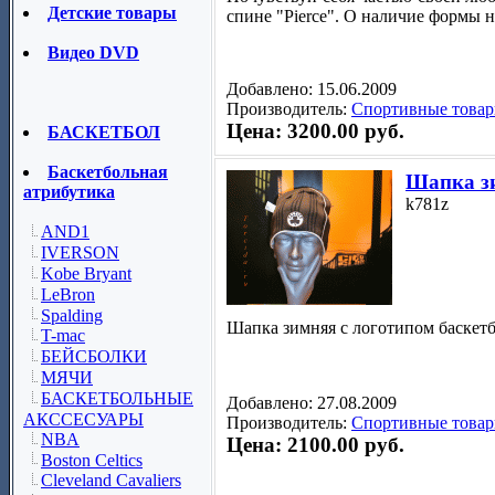
Детские товары
спине "Pierce". О наличие формы 
Видео DVD
Добавлено: 15.06.2009
Производитель:
Спортивные товар
Цена: 3200.00 руб.
БАСКЕТБОЛ
Баскетбольная
Шапка з
атрибутика
k781z
AND1
IVERSON
Kobe Bryant
LeBron
Spalding
Шапка зимняя с логотипом баск
T-mac
БЕЙСБОЛКИ
МЯЧИ
БАСКЕТБОЛЬНЫЕ
Добавлено: 27.08.2009
АКССЕСУАРЫ
Производитель:
Спортивные товар
NBA
Цена: 2100.00 руб.
Boston Celtics
Cleveland Cavaliers