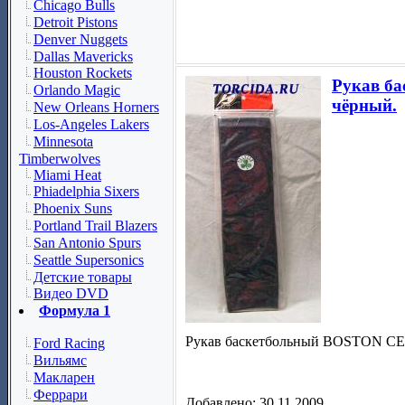
Chicago Bulls
Detroit Pistons
Denver Nuggets
Dallas Mavericks
Houston Rockets
Рукав б
Orlando Magic
чёрный.
New Orleans Horners
Los-Angeles Lakers
Minnesota
Timberwolves
Miami Heat
Phiadelphia Sixers
Phoenix Suns
Portland Trail Blazers
San Antonio Spurs
Seattle Supersonics
Детские товары
Видео DVD
Формула 1
Рукав баскетбольный BOSTON CEL
Ford Racing
Вильямс
Макларен
Феррари
Добавлено: 30.11.2009