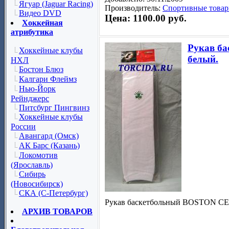
Ягуар (Jaguar Racing)
Производитель:
Спортивные товар
Видео DVD
Цена: 1100.00 руб.
Хоккейная
атрибутика
Рукав б
Хоккейные клубы
белый.
НХЛ
Бостон Блюз
Калгари Флеймз
Нью-Йорк
Рейнджерс
Питсбург Пингвинз
Хоккейные клубы
России
Авангард (Омск)
АК Барс (Казань)
Локомотив
(Ярославль)
Сибирь
(Новосибирск)
СКА (С-Петербург)
Рукав баскетбольный BOSTON CEL
АРХИВ ТОВАРОВ