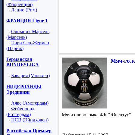
(Флоренция)
Лацио (Рим)
ФРАНЦИЯ Ligue 1
Олимпик Марсель
(Марсель)
Пари Сен-Жермен
(Париж)
Германская
Мяч-гол
BUNDESLIGA
Бавария (Мюнхен)
НИДЕРЛАНДЫ
Эредивизи
Аякс (Амстердам)
Фейеноорд
(Роттердам)
Мяч-головоломка ФК "Ювентус"
ПСВ (Эйндховен)
Российская Премьер