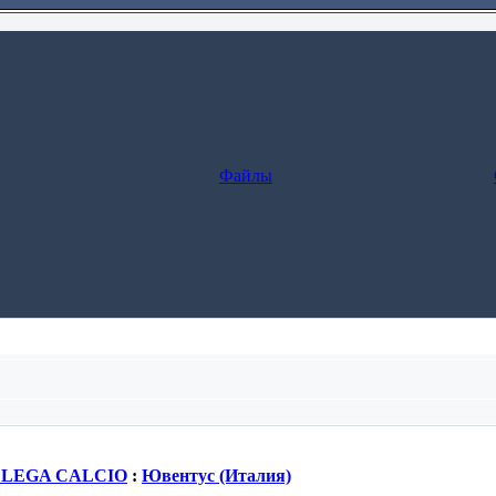
Файлы
леживание заказа.
я LEGA CALCIO
:
Ювентус (Италия)