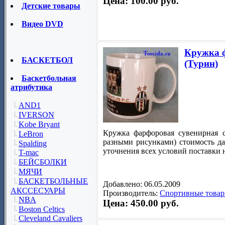
Цена: 100.00 руб.
Детские товары
Видео DVD
Кружка ф
БАСКЕТБОЛ
(Турин)
Баскетбольная
атрибутика
AND1
IVERSON
Kobe Bryant
Кружка фарфоровая сувенирная с
LeBron
разными рисунками) стоимость дан
Spalding
уточнения всех условий поставки н
T-mac
БЕЙСБОЛКИ
МЯЧИ
БАСКЕТБОЛЬНЫЕ
Добавлено: 06.05.2009
АКССЕСУАРЫ
Производитель:
Спортивные товар
NBA
Цена: 450.00 руб.
Boston Celtics
Cleveland Cavaliers