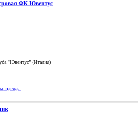
гровая ФК Ювентус
уба "Ювентус" (Италия)
ы, одежда
ник