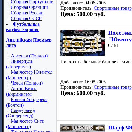
Сборная Португалии
Добавлено: 04.06.2006
Сборная Франции
Производитель:
Спортивные товар
Сборная России
Цена: 500.00 руб.
Сборная СССР
Футбольные
клубы Европы
Полотенц
"Ювенту
Английская Премьер
лига
073/1
Арсенал (Лондон)
Ливерпуль
Полотенце большое банное с симв
(Ливерпуль)
Манчестер Юнайтед
(Манчестер)
Добавлено: 16.08.2006
Челси (Лондон)
Производитель:
Спортивные товар
Астон Вилла
Цена: 600.00 руб.
(Бирмингем)
Болтон Уондерерс
(Болтон)
Сандерленд
(Сандерленд)
Манчестер Сити
(Манчестер)
Шарф ФК
Тоттенхем Хотспурс