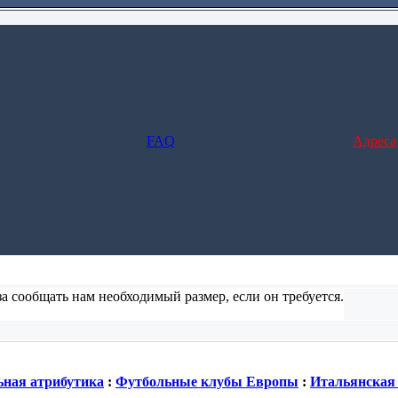
FAQ
Адреса
а сообщать нам необходимый размер, если он требуется.
ние и заполните форму), но в этом случае не предусмотрено отс
ная атрибутика
:
Футбольные клубы Европы
:
Итальянска