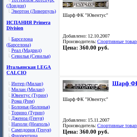
(Лондон)
Эвертон (Ливерпуль)
Шарф ФК "Ювентус"
ИСПАНИЯ Primera
Division
Добавлено: 12.10.2007
Барселона
Производитель:
Спортивные товар
(Барселона)
Цена: 360.00 руб.
Реал (Мадрид)
Севилья (Севилья)
Итальянская LEGA
CALCIO
Шарф ФК
Интер (Милан)
Милан (Милан)
Ювентус (Турин)
Шарф ФК "Ювентус"
Рома (Рим)
Болонья (Болонья)
Торино (Турин)
Дженоа (Генуя)
Добавлено: 15.11.2007
Наполи (Неаполь)
Производитель:
Спортивные товар
Сампдория (Генуя)
Цена: 360.00 руб.
Фиорентина