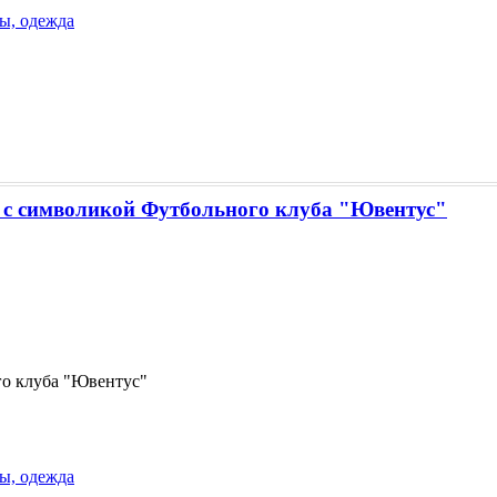
ы, одежда
с символикой Футбольного клуба "Ювентус"
о клуба "Ювентус"
ы, одежда