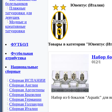
болельщиков
Ювентус (Италия)
Пляжные
татуировки для
девушек
Модные и
креативные
татуировки
Товары в категории "Ювентус (Ит
ФУТБОЛ
Футбольная
Набор бо
атрибутика
012/1
Национальные
сборные
Сборная ИСПАНИИ
Сборная Англии
Сборная Аргентины
Сборная Бразилии
Набор из 6 бокалов "Aquatic" для 
Сборная Германии
Сборная Голландии
Сборная Италии