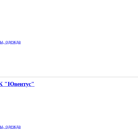
ы, одежда
 "Ювентус"
ы, одежда