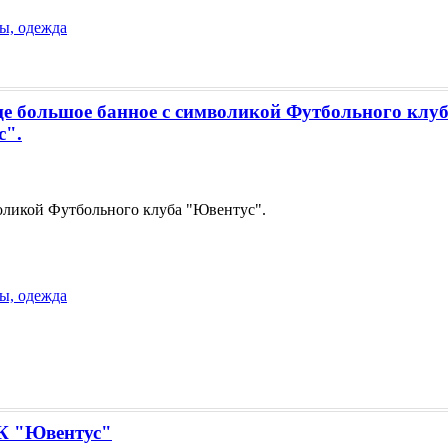
ы, одежда
е большое банное с символикой Футбольного клу
с".
оликой Футбольного клуба "Ювентус".
ы, одежда
 "Ювентус"