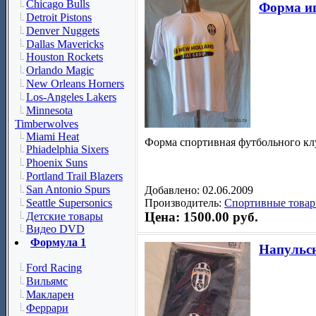
Chicago Bulls
Форма и
Detroit Pistons
Denver Nuggets
Dallas Mavericks
Houston Rockets
Orlando Magic
New Orleans Horners
Los-Angeles Lakers
Minnesota
Timberwolves
Miami Heat
Форма спортивная футбольного кл
Phiadelphia Sixers
Phoenix Suns
Portland Trail Blazers
San Antonio Spurs
Добавлено: 02.06.2009
Seattle Supersonics
Производитель:
Спортивные товар
Цена: 1500.00 руб.
Детские товары
Видео DVD
Формула 1
Напульс
Ford Racing
Вильямс
Макларен
Феррари