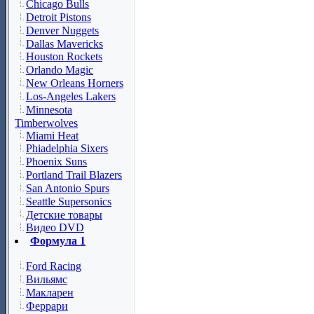
Chicago Bulls
Detroit Pistons
Denver Nuggets
Dallas Mavericks
Houston Rockets
Orlando Magic
New Orleans Horners
Los-Angeles Lakers
Minnesota
Timberwolves
Miami Heat
Phiadelphia Sixers
Phoenix Suns
Portland Trail Blazers
San Antonio Spurs
Seattle Supersonics
Детские товары
Видео DVD
Формула 1
Ford Racing
Вильямс
Макларен
Феррари