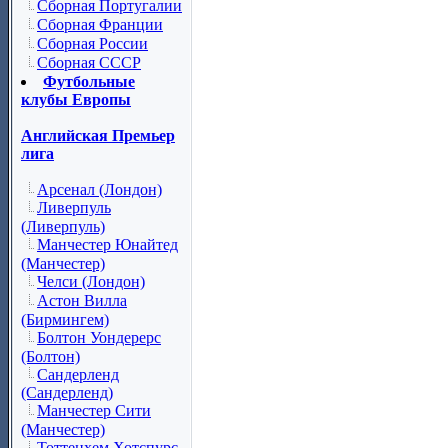
Сборная Португалии
Сборная Франции
Сборная России
Сборная СССР
Футбольные
клубы Европы
Английская Премьер
лига
Арсенал (Лондон)
Ливерпуль
(Ливерпуль)
Манчестер Юнайтед
(Манчестер)
Челси (Лондон)
Астон Вилла
(Бирмингем)
Болтон Уондерерс
(Болтон)
Сандерленд
(Сандерленд)
Манчестер Сити
(Манчестер)
Тоттенхем Хотспурс