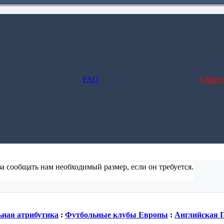
FAQ
Адреса
а сообщать нам необходимый размер, если он требуется.
ние и заполните форму), но в этом случае не предусмотрено отс
ная атрибутика
:
Футбольные клубы Европы
:
Английская 