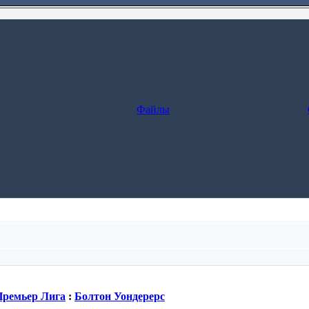
Файлы
леживание заказа.
Премьер Лига
:
Болтон Уондерерс