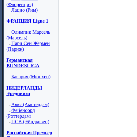
(Флоренция)
Лацио (Рим)
ФРАНЦИЯ Ligue 1
Олимпик Марсель
(Марсель)
Пари Сен-Жермен
(Париж)
Германская
BUNDESLIGA
Бавария (Мюнхен)
НИДЕРЛАНДЫ
Эредивизи
Аякс (Амстердам)
Фейеноорд
(Роттердам)
ПСВ (Эйндховен)
Российская Премьер