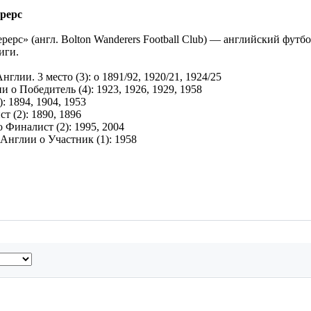
рерс
дерерс» (англ. Bolton Wanderers Football Club) — английский ф
иги.
глии. 3 место (3): o 1891/92, 1920/21, 1924/25
и o Победитель (4): 1923, 1926, 1929, 1958
: 1894, 1904, 1953
т (2): 1890, 1896
o Финалист (2): 1995, 2004
Англии o Участник (1): 1958