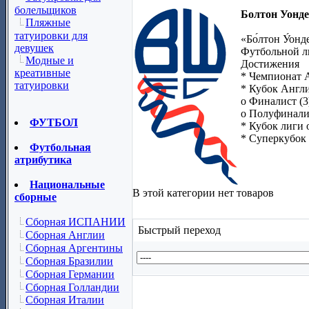
болельщиков
Болтон Уонде
Пляжные
татуировки для
«Бо́лтон У́он
девушек
Футбольной л
Модные и
Достижения
креативные
* Чемпионат Ан
татуировки
* Кубок Англи
o Финалист (3)
o Полуфиналис
ФУТБОЛ
* Кубок лиги 
* Суперкубок 
Футбольная
атрибутика
Национальные
В этой категории нет товаров
сборные
Сборная ИСПАНИИ
Быстрый переход
Сборная Англии
Сборная Аргентины
Сборная Бразилии
Сборная Германии
Сборная Голландии
Сборная Италии