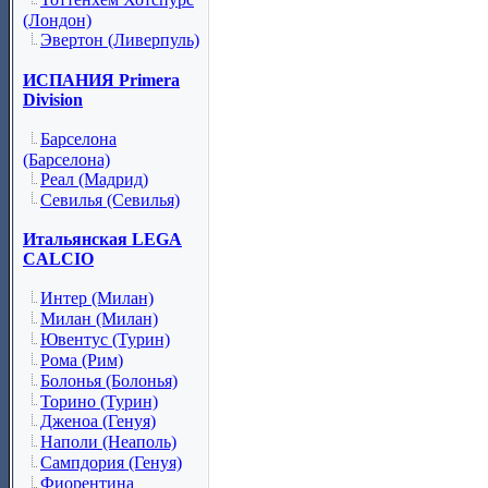
(Лондон)
Эвертон (Ливерпуль)
ИСПАНИЯ Primera
Division
Барселона
(Барселона)
Реал (Мадрид)
Севилья (Севилья)
Итальянская LEGA
CALCIO
Интер (Милан)
Милан (Милан)
Ювентус (Турин)
Рома (Рим)
Болонья (Болонья)
Торино (Турин)
Дженоа (Генуя)
Наполи (Неаполь)
Сампдория (Генуя)
Фиорентина