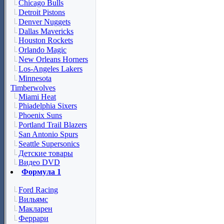
Chicago Bulls
Detroit Pistons
Denver Nuggets
Dallas Mavericks
Houston Rockets
Orlando Magic
New Orleans Horners
Los-Angeles Lakers
Minnesota
Timberwolves
Miami Heat
Phiadelphia Sixers
Phoenix Suns
Portland Trail Blazers
San Antonio Spurs
Seattle Supersonics
Детские товары
Видео DVD
Формула 1
Ford Racing
Вильямс
Макларен
Феррари