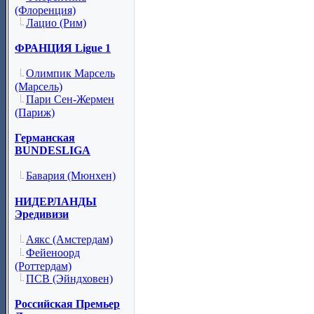
(Флоренция)
Лацио (Рим)
ФРАНЦИЯ Ligue 1
Олимпик Марсель
(Марсель)
Пари Сен-Жермен
(Париж)
Германская
BUNDESLIGA
Бавария (Мюнхен)
НИДЕРЛАНДЫ
Эредивизи
Аякс (Амстердам)
Фейеноорд
(Роттердам)
ПСВ (Эйндховен)
Российская Премьер