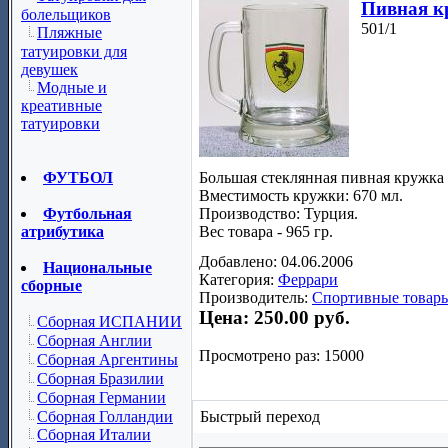
Пивная к
болельщиков
501/1
Пляжные
татуировки для
девушек
Модные и
креативные
татуировки
Большая стеклянная пивная кружка
ФУТБОЛ
Вместимость кружки: 670 мл.
Производство: Турция.
Футбольная
Вес товара - 965 гр.
атрибутика
Добавлено: 04.06.2006
Национальные
Категория:
Феррари
сборные
Производитель:
Спортивные товары
Цена:
250.00 руб.
Сборная ИСПАНИИ
Сборная Англии
Просмотрено раз: 15000
Сборная Аргентины
Сборная Бразилии
Сборная Германии
Сборная Голландии
Быстрый переход
Сборная Италии