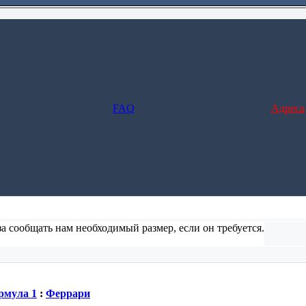
FAQ
Адреса
а сообщать нам необходимый размер, если он требуется.
ние и заполните форму), но в этом случае не предусмотрено отс
рмула 1
:
Феррари