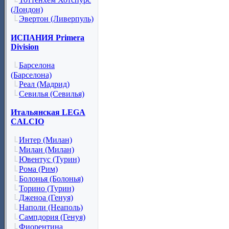
(Лондон)
Эвертон (Ливерпуль)
ИСПАНИЯ Primera
Division
Барселона
(Барселона)
Реал (Мадрид)
Севилья (Севилья)
Итальянская LEGA
CALCIO
Интер (Милан)
Милан (Милан)
Ювентус (Турин)
Рома (Рим)
Болонья (Болонья)
Торино (Турин)
Дженоа (Генуя)
Наполи (Неаполь)
Сампдория (Генуя)
Фиорентина