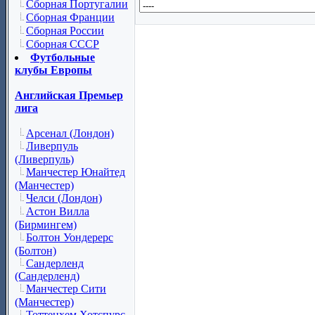
Сборная Португалии
Сборная Франции
Сборная России
Сборная СССР
Футбольные
клубы Европы
Английская Премьер
лига
Арсенал (Лондон)
Ливерпуль
(Ливерпуль)
Манчестер Юнайтед
(Манчестер)
Челси (Лондон)
Астон Вилла
(Бирмингем)
Болтон Уондерерс
(Болтон)
Сандерленд
(Сандерленд)
Манчестер Сити
(Манчестер)
Тоттенхем Хотспурс