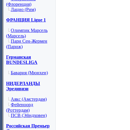
(Флоренция)
Лацио (Рим)
ФРАНЦИЯ Ligue 1
Олимпик Марсель
(Марсель)
Пари Сен-Жермен
(Париж)
Германская
BUNDESLIGA
Бавария (Мюнхен)
НИДЕРЛАНДЫ
Эредивизи
Аякс (Амстердам)
Фейеноорд
(Роттердам)
ПСВ (Эйндховен)
Российская Премьер