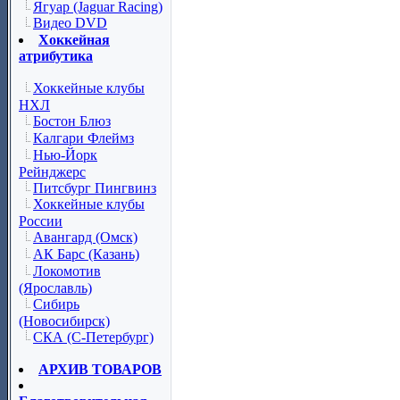
Ягуар (Jaguar Racing)
Видео DVD
Хоккейная
атрибутика
Хоккейные клубы
НХЛ
Бостон Блюз
Калгари Флеймз
Нью-Йорк
Рейнджерс
Питсбург Пингвинз
Хоккейные клубы
России
Авангард (Омск)
АК Барс (Казань)
Локомотив
(Ярославль)
Сибирь
(Новосибирск)
СКА (С-Петербург)
АРХИВ ТОВАРОВ