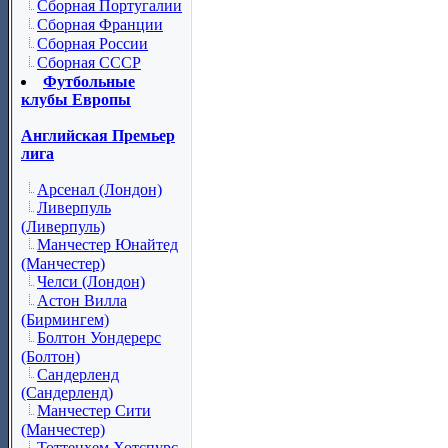
Сборная Португалии
Сборная Франции
Сборная России
Сборная СССР
Футбольные
клубы Европы
Английская Премьер
лига
Арсенал (Лондон)
Ливерпуль
(Ливерпуль)
Манчестер Юнайтед
(Манчестер)
Челси (Лондон)
Астон Вилла
(Бирмингем)
Болтон Уондерерс
(Болтон)
Сандерленд
(Сандерленд)
Манчестер Сити
(Манчестер)
Тоттенхем Хотспурс