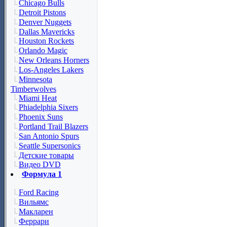
Chicago Bulls
Detroit Pistons
Denver Nuggets
Dallas Mavericks
Houston Rockets
Orlando Magic
New Orleans Horners
Los-Angeles Lakers
Minnesota
Timberwolves
Miami Heat
Phiadelphia Sixers
Phoenix Suns
Portland Trail Blazers
San Antonio Spurs
Seattle Supersonics
Детские товары
Видео DVD
Формула 1
Ford Racing
Вильямс
Макларен
Феррари