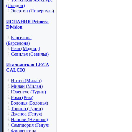
(Лондон)
Эвертон (Ливерпуль)
ИСПАНИЯ Primera
Division
Барселона
(Барселона)
Реал (Мадрид)
Севилья (Севилья)
Итальянская LEGA
CALCIO
Интер (Милан)
Милан (Милан)
Ювентус (Турин)
Рома (Рим)
Болонья (Болонья)
Торино (Турин)
Дженоа (Генуя)
Наполи (Неаполь)
Сампдория (Генуя)
Фиорентина