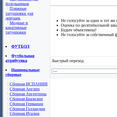
болельщиков
Пляжные
татуировки для
девушек
Не голосуйте за один и тот же 
Модные и
Оценка по десятибалльной шка
креативные
Будьте объективны!
татуировки
Не голосуйте за собственный 
ФУТБОЛ
Футбольная
атрибутика
Быстрый переход
Национальные
сборные
Сборная ИСПАНИИ
Сборная Англии
Сборная Аргентины
Сборная Бразилии
Сборная Германии
Сборная Голландии
Сборная Италии