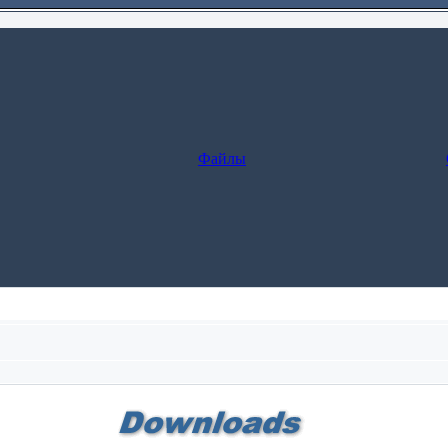
Файлы
леживание заказа.