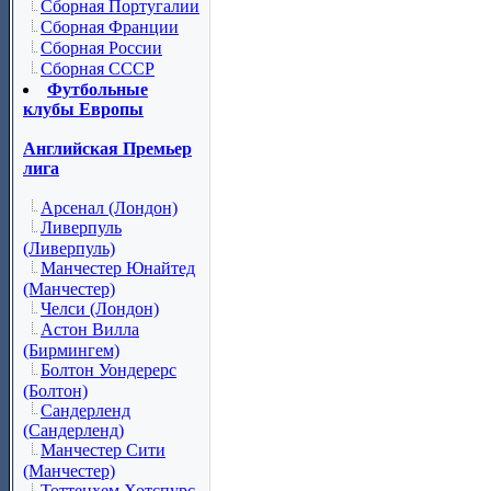
Сборная Португалии
Сборная Франции
Сборная России
Сборная СССР
Футбольные
клубы Европы
Английская Премьер
лига
Арсенал (Лондон)
Ливерпуль
(Ливерпуль)
Манчестер Юнайтед
(Манчестер)
Челси (Лондон)
Астон Вилла
(Бирмингем)
Болтон Уондерерс
(Болтон)
Сандерленд
(Сандерленд)
Манчестер Сити
(Манчестер)
Тоттенхем Хотспурс