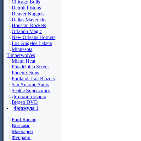
Chicago Bulls
Detroit Pistons
Denver Nuggets
Dallas Mavericks
Houston Rockets
Orlando Magic
New Orleans Horners
Los-Angeles Lakers
Minnesota
Timberwolves
Miami Heat
Phiadelphia Sixers
Phoenix Suns
Portland Trail Blazers
San Antonio Spurs
Seattle Supersonics
Детские товары
Видео DVD
Формула 1
Ford Racing
Вильямс
Макларен
Феррари