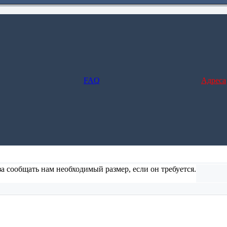
FAQ
Адреса
а сообщать нам необходимый размер, если он требуется.
ние и заполните форму), но в этом случае не предусмотрено отс