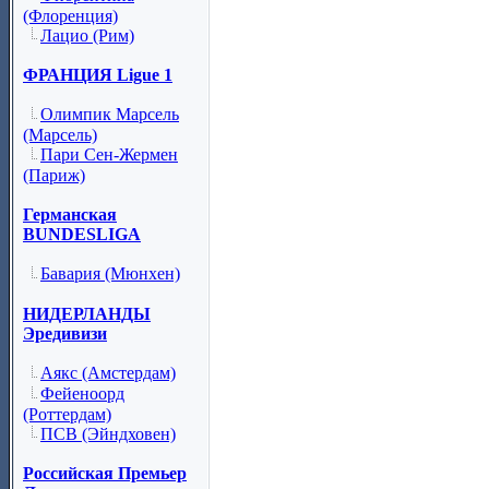
(Флоренция)
Лацио (Рим)
ФРАНЦИЯ Ligue 1
Олимпик Марсель
(Марсель)
Пари Сен-Жермен
(Париж)
Германская
BUNDESLIGA
Бавария (Мюнхен)
НИДЕРЛАНДЫ
Эредивизи
Аякс (Амстердам)
Фейеноорд
(Роттердам)
ПСВ (Эйндховен)
Российская Премьер