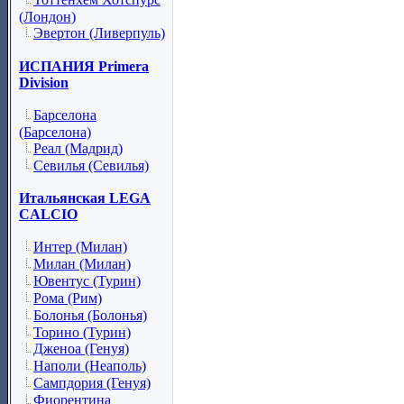
(Лондон)
Эвертон (Ливерпуль)
ИСПАНИЯ Primera
Division
Барселона
(Барселона)
Реал (Мадрид)
Севилья (Севилья)
Итальянская LEGA
CALCIO
Интер (Милан)
Милан (Милан)
Ювентус (Турин)
Рома (Рим)
Болонья (Болонья)
Торино (Турин)
Дженоа (Генуя)
Наполи (Неаполь)
Сампдория (Генуя)
Фиорентина